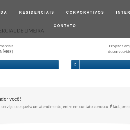
LDA
RESIDENCIAIS
CORPORATIVOS
INTE
CONTATO
ERCIAL DE LIMEIRA
erciais.
Projetos emp
NÍVEIS]
desenvolvid
nder você!
 serviços ou queira um atendimento, entre em contato conosco. É fácil, pre