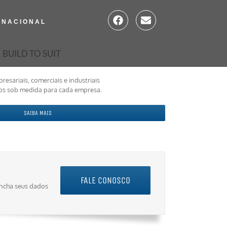
RNACIONAL
BUILD TO SUIT
resariais, comerciais e industriais
os sob medida para cada empresa.
SAIBA MAIS
FALE CONOSCO
encha seus dados